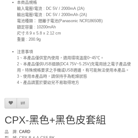
本商品規格
輸入電壓/電流 : DC 5V / 2000mA (2A)
輸出電壓/電流 : DC 5V / 2000mAh (2A)
電池種類： 鋰離子電池(Panasonic NCR18650B)
額定容量 : 10200mAh
尺寸:8.9 x 5.8 x 2.12 cm
重量 : 200.9g
注意事項
1、本產品僅供室內使用，適用環境溫度0~45℃。
2、本產品僅供USB插頭(DC4.75V~5.25V)充電用途之電子產品使
用，特殊規格要求之手機或USB週邊，有可能無法使用本產品。
3、使用本產品時，請保持手為乾燥狀態
4、產品請置於嬰幼兒不易取得地方
CPX-黑色+黑色皮套組
品 牌:
CARD
型 號: CPX-B & A-CS5-BK