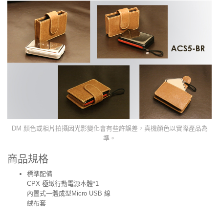
DM 顏色或相片拍攝因光影變化會有些許誤差，真機顏色以實際產品為
準。
商品規格
標準配備
CPX 極緻行動電源本體*1
內置式一體成型Micro USB 線
絨布套