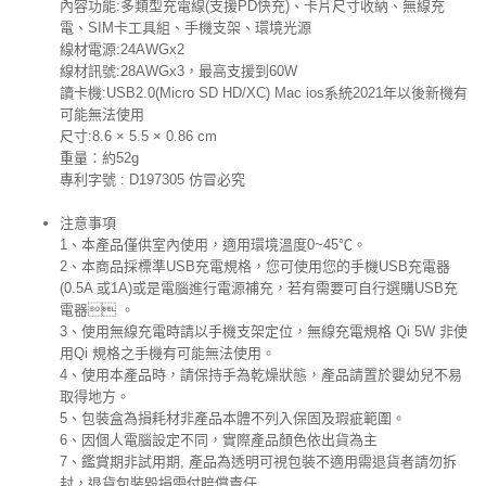
內容功能:多類型充電線(支援PD快充)、卡片尺寸收納、無線充
電、SIM卡工具組、手機支架、環境光源
線材電源:24AWGx2
線材訊號:28AWGx3，最高支援到60W
讀卡機:USB2.0(Micro SD HD/XC) Mac ios系統2021年以後新機有
可能無法使用
尺寸:8.6 × 5.5 × 0.86 cm
重量：約52g
專利字號 : D197305 仿冒必究
注意事項
1、本產品僅供室內使用，適用環境溫度0~45℃。
2、本商品採標準USB充電規格，您可使用您的手機USB充電器
(0.5A 或1A)或是電腦進行電源補充，若有需要可自行選購USB充
電器 。
3、使用無線充電時請以手機支架定位，無線充電規格 Qi 5W 非使
用Qi 規格之手機有可能無法使用。
4、使用本產品時，請保持手為乾燥狀態，產品請置於嬰幼兒不易
取得地方。
5、包裝盒為損耗材非產品本體不列入保固及瑕疵範圍。
6、因個人電腦設定不同，實際產品顏色依出貨為主
7、鑑賞期非試用期, 產品為透明可視包裝不適用需退貨者請勿拆
封，退貨包裝毀損需付賠償責任