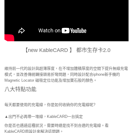
【new KableCARD 】 都市生存卡2.0
維持前一代的設計與超薄厚度，在不增加體積厚度的空間下提升無線充電
模式，並改善傳統轉接頭易折彎問題，同時設計配合iphone新手機的
Magnetic Locator 磁吸定位功能及增加寶石般的顏色。
八大特點功能
每天都要使用的充電線，你是如何收納你的充電線呢?
▲出門不必再帶一堆線，KableCARD一台搞定
你是否也遇過這種狀況，需要時總是找不到合適的充電線。看
KableCARD用設計來解決這問題。