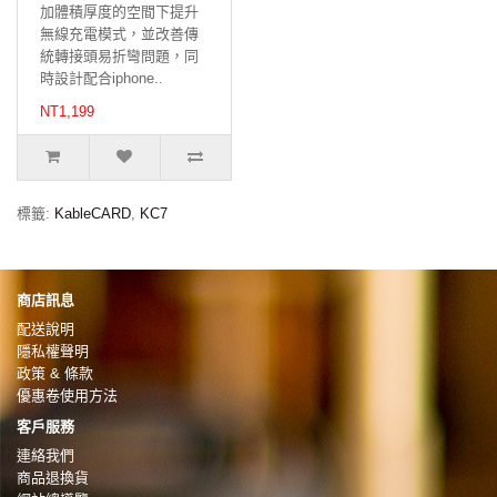
加體積厚度的空間下提升
無線充電模式，並改善傳
統轉接頭易折彎問題，同
時設計配合iphone..
NT1,199
標籤:
KableCARD
,
KC7
商店訊息
配送說明
隱私權聲明
政策 & 條款
優惠卷使用方法
客戶服務
連絡我們
商品退換貨