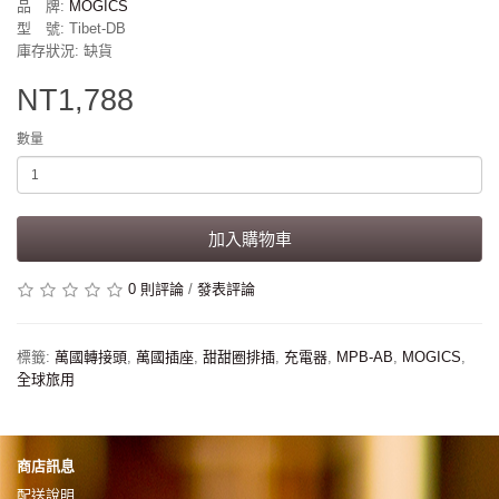
品 牌:
MOGICS
型 號: Tibet-DB
庫存狀況: 缺貨
NT1,788
數量
加入購物車
0 則評論
/
發表評論
標籤:
萬國轉接頭
,
萬國插座
,
甜甜圈排插
,
充電器
,
MPB-AB
,
MOGICS
,
全球旅用
商店訊息
配送說明