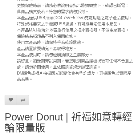
更換保險絲前，請務必依說明書指示將插頭拔下，確認已斷電！
此商品購買後若不符您的需求請勿拆封。
本產品僅供USB插頭(DC4.75V~5.25V)充電用途之電子產品使用，
特殊規格要求之手機或USB週邊，有可能無法使用本產品。
本產品MA1為海外地區旅行使用之插座轉換器，不做電壓轉換。
保險絲為損耗品不列入保固維修。
使用本產品時，請保持手為乾燥狀態。
產品請置於嬰幼兒不易取得地方。
本產品使用時，請勿碰觸插腳之金屬部分。
請留意，猶豫期非試用期，若您收到商品經檢視後有任何不合意之
處，請勿拆開使用，並依照退貨規定辦理退貨。
DM顏色或相片拍攝因光影變化會有些許誤差，真機顏色以實際產
品為準。
Power Donut | 祈福如意轉經
輪限量版